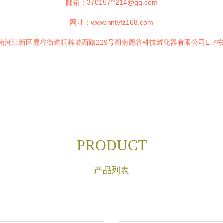
邮箱：370157**
214@qq.com
网址：
www.hntyfz168.com
南湘江新区麓谷街道桐梓坡西路229号湖南麓谷科技孵化器有限公司E-7栋2
PRODUCT
产品列表