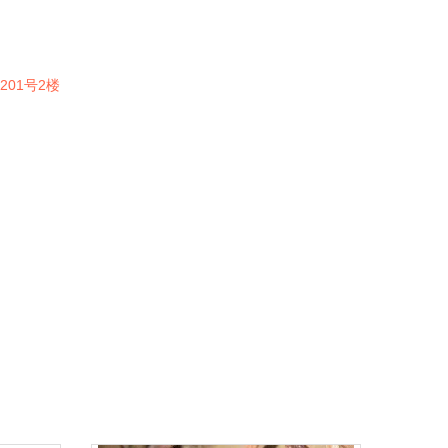
01号2楼